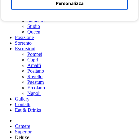
Personalizza
Deluxe
Comfort
King
Standard
Studio
Queen
Posizione
Sorrento
Escursioni
Pompei
Capri
Amalfi
Positano
Ravello
Paestum
Ercolano
Napoli
Gallery
Contatti
Eat & Drinks
Camere
Superior
Deluxe