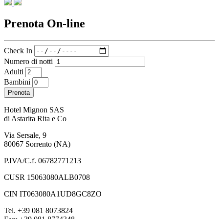
Prenota On-line
Check In
Numero di notti
Adulti
Bambini
Prenota
Hotel Mignon SAS
di Astarita Rita e Co
Via Sersale, 9
80067 Sorrento (NA)
P.IVA/C.f. 06782771213
CUSR 15063080ALB0708
CIN IT063080A1UD8GC8ZO
Tel. +39 081 8073824