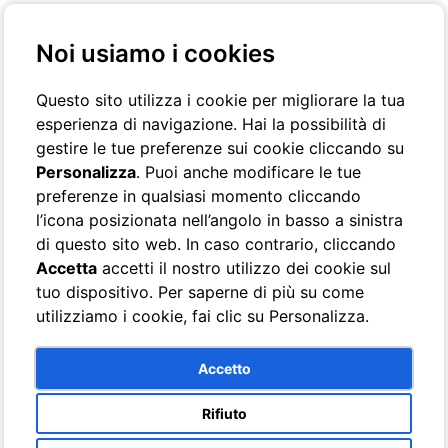
+39 081 8073824
info(...)sorrentohotelmignon.com
Noi usiamo i cookies
Questo sito utilizza i cookie per migliorare la tua
esperienza di navigazione. Hai la possibilità di
gestire le tue preferenze sui cookie cliccando su
Personalizza
. Puoi anche modificare le tue
preferenze in qualsiasi momento cliccando
Hotel
l’icona posizionata nell’angolo in basso a sinistra
Servizi
di questo sito web. In caso contrario, cliccando
Press
Riconoscimenti
Accetta
accetti il nostro utilizzo dei cookie sul
Camere
tuo dispositivo. Per saperne di più su come
Vista Giardino
utilizziamo i cookie, fai clic su Personalizza.
Vista Giardino con balcone
Vista Giardino con finestra
Lato Giardino
Accetto
Economy
Matrimoniale Economy
Tripla Economy
Rifiuto
Superior
Executive